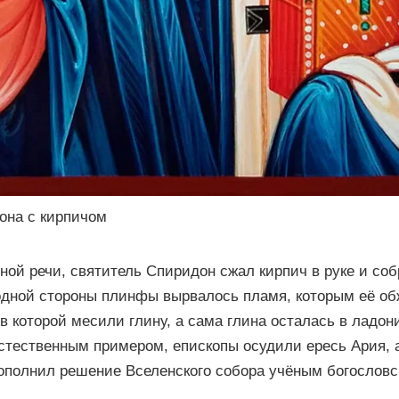
она с кирпичом
ной речи, святитель Спиридон сжал кирпич в руке и с
одной стороны плинфы вырвалось пламя, которым её обж
 в которой месили глину, а сама глина осталась в ладон
тественным примером, епископы осудили ересь Ария, 
полнил решение Вселенского собора учёным богословс