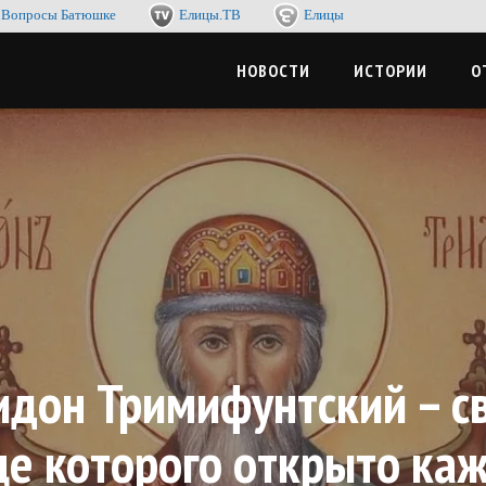
Вопросы Батюшке
Елицы.ТВ
Елицы
-журнал. Со смыслом по жизни, с пользой для души
ЦЫМЕДИА
НОВОСТИ
ИСТОРИИ
О
идон Тримифунтский – св
це которого открыто ка