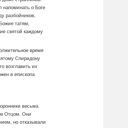
л напоминать о Боге
ду разбойников,
Божие татям,
ие святой каждому
должительное время
святому Спиридону
о возглавить их
жен в епископа
торонники весьма
ом Отцом. Они
ием, но отказывали