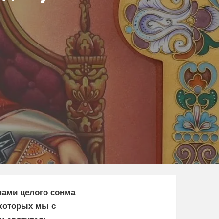
енами целого сонма
 которых мы с