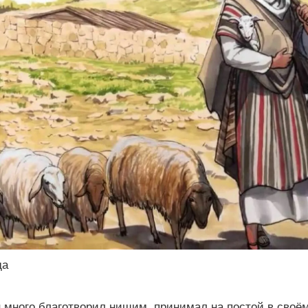
да
много благотворил нищим, принимал на постой в своём