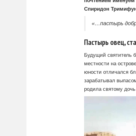
почтением именуем 
Спиридон Тримифунт
«…пастырь добры
Пастырь овец, ст
Будущий святитель б
местности на острове
юности отличался бл
зарабатывал выпасом
родила святому дочь