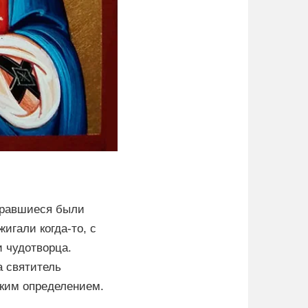
обравшиеся были
игали когда-то, с
и чудотворца.
а святитель
ким определением.