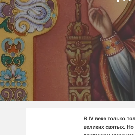
В IV веке только-то
великих святых. Но