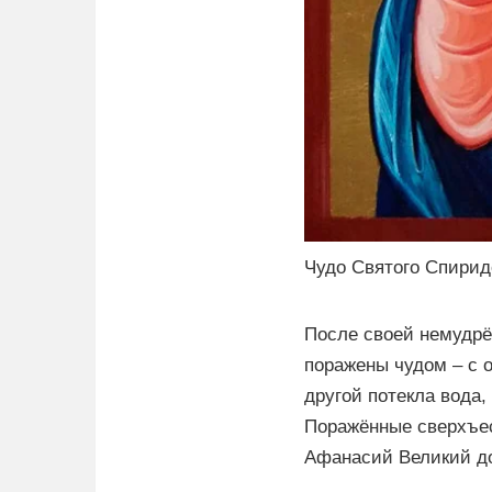
Чудо Святого Спирид
После своей немудрё
поражены чудом – с 
другой потекла вода,
Поражённые сверхъес
Афанасий Великий до