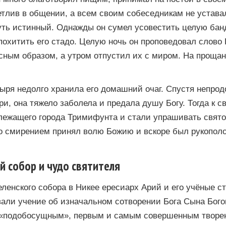
етлив в общении, а всем своим собеседникам не устава
путь истинный. Однажды он сумел усовестить целую бан
похитить его стадо. Целую ночь он проповедовал слово 
ным образом, а утром отпустил их с миром. На прощан
тыря недолго хранила его домашний очаг. Спустя непро
и, она тяжело заболела и предала душу Богу. Тогда к 
ежащего города Тримифунта и стали упрашивать святог
о смирением принял волю Божию и вскоре был рукополо
й собор и чудо святителя
еленского собора в Никее ересиарх Арий и его учёные с
вали учение об изначальном сотворении Бога Сына Бог
 «подобосущным», первым и самым совершенным творен