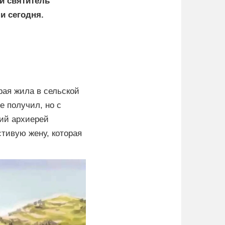
и святитель
и сегодня.
рая жила в сельской
е получил, но с
ий архиерей
тивую жену, которая