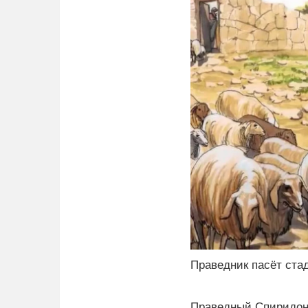
Праведник пасёт ста
Праведный Спиридон 