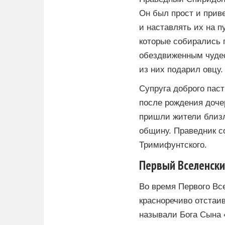
Он был прост и прив
и наставлять их на 
которые собирались 
обездвиженным чудес
из них подарил овцу.
Супруга доброго пас
после рождения дочер
пришли жители близл
общину. Праведник с
Тримифунтского.
Первый Вселенски
Во время Первого Вс
красноречиво отстаи
называли Бога Сына