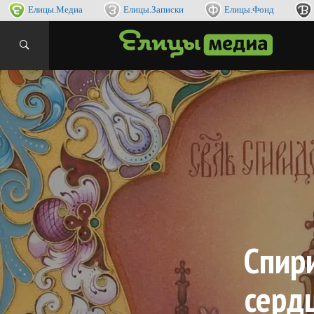
Елицы.Медиа
Елицы.Записки
Елицы.Фонд
интернет
ЕЛИ
Спир
серд