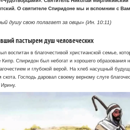
«Чудотворцами». Святитель Николай Мирликийский 
ский. О святителе Спиридоне мы и вспомним с Вам
й душу свою полагает за овцы» (Ин. 10:11)
авший пастырем душ человеческих
ыл воспитан в благочестивой христианской семье, кото
 Кипр. Спиридон был небогат и хорошего образования н
агочестием и глубокой верой. На хлеб насущный будущ
 скота. Господь даровал своему верному слуге благочес
 Ирину.