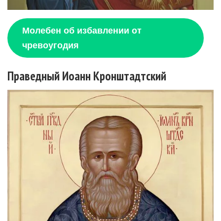
Молебен об избавлении от
чревоугодия
Праведный Иоанн Кронштадтский