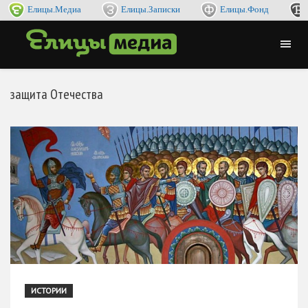
Елицы.Медиа
Елицы.Записки
Елицы.Фонд
защита Отечества
ИСТОРИИ