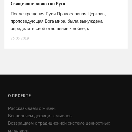
Священное воинство Руси
После крещения Руси Православная Церковь,
проповедующая Бога мира, была вынуждена
определять своё отношение к войне, к
необходимости обнажать меч для защиты мирных
25.03.2019
людей. В первые века Древнерусского государства
учение об
О ПРОЕКТЕ
Рассказываем о жизни.
Восполняем дефицит смыслов.
Возвращаем к традиционной системе ценностных
координат.