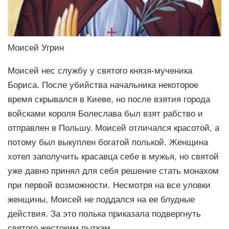
Моисей Угрин
Моисей нес службу у святого князя-мученика
Бориса. После убийства начальника некоторое
время скрывался в Киеве, но после взятия города
войсками короля Болеслава был взят рабство и
отправлен в Польшу. Моисей отличался красотой, а
потому был выкуплен богатой полькой. Женщина
хотел заполучить красавца себе в мужья, но святой
уже давно принял для себя решение стать монахом
при первой возможности. Несмотря на все уловки
женщины, Моисей не поддался на ее блудные
действия. За это полька приказала подвергнуть
святого жестоким пыткам.