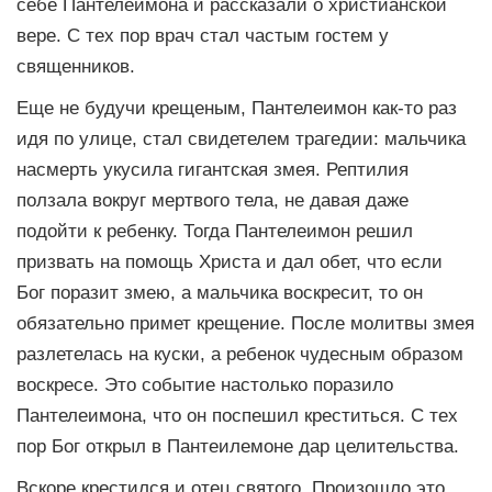
себе Пантелеимона и рассказали о христианской
вере. С тех пор врач стал частым гостем у
священников.
Еще не будучи крещеным, Пантелеимон как-то раз
идя по улице, стал свидетелем трагедии: мальчика
насмерть укусила гигантская змея. Рептилия
ползала вокруг мертвого тела, не давая даже
подойти к ребенку. Тогда Пантелеимон решил
призвать на помощь Христа и дал обет, что если
Бог поразит змею, а мальчика воскресит, то он
обязательно примет крещение. После молитвы змея
разлетелась на куски, а ребенок чудесным образом
воскресе. Это событие настолько поразило
Пантелеимона, что он поспешил креститься. С тех
пор Бог открыл в Пантеилемоне дар целительства.
Вскоре крестился и отец святого. Произошло это