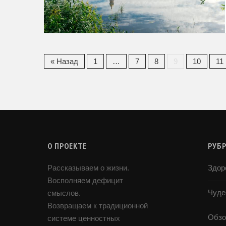
« Назад
1
…
7
8
9
10
11
О ПРОЕКТЕ
РУБ
Рассказываем о жизни.
Здор
Восполняем дефицит
Чуде
смыслов.
Возвращаем к традиционной
Обзо
системе ценностных