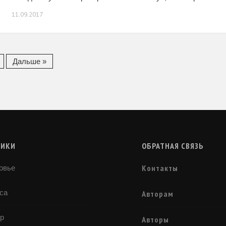
спеша выходили монашки, одетые в одинаковые
11.09.2017
Дальше »
РИКИ
ОБРАТНАЯ СВЯЗЬ
Контакты
овье
са
Авторам
р
Авторы