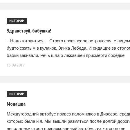
ИСТОРИИ
Здравствуй, бабушка!
– Надо готовиться. – Строго произнесла остроносая, с лицом
будто сжатым в кулачок, Зинка Лебеда. И сидящие за столо
бабки закивали. Речь шла о лежавшей присмерти соседке
Елене Егоровне. Зинка
13.09.2017
ИСТОРИИ
Монашка
Междугородний автобус привез паломников в Дивеево, сред
которых была и я. Мы вышли размяться после долгой дороги
неподалеку стоял припаркованный автобус, из которого не