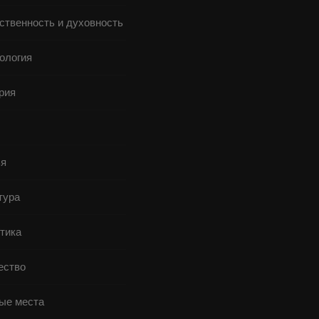
ственность и духовность
ология
рия
я
тура
тика
ство
ые места