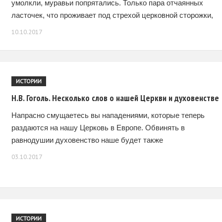
умолкли, муравьи попрятались. Только пара отчаянных
ласточек, что проживает под стрехой церковной сторожки,
носилась по-над щербатым асфальтом, кем-то питалась.
10.10.2017
Небо
ИСТОРИИ
Н.В. Гоголь. Несколько слов о нашей Церкви и духовенстве
Напрасно смущаетесь вы нападениями, которые теперь
раздаются на нашу Церковь в Европе. Обвинять в
равнодушии духовенство наше будет также
несправедливость. Зачем хотите вы, чтобы наше
03.10.2017
духовенство, доселе отличавшееся величавым спокойствие
ИСТОРИИ