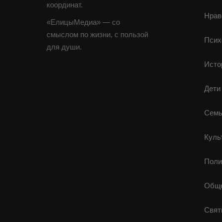
координат.
Нрав
«ЕлицыМедиа» — со
смыслом по жизни, с пользой
Псих
для души.
Исто
Дети
Семь
Куль
Поли
Обще
Свят