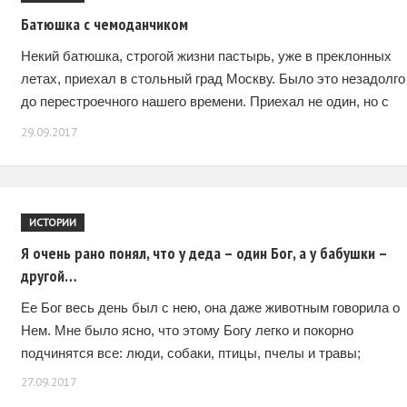
Батюшка с чемоданчиком
Некий батюшка, строгой жизни пастырь, уже в преклонных
летах, приехал в стольный град Москву. Было это незадолго
до перестроечного нашего времени. Приехал не один, но с
чемоданчиком. В чемоданчике у
29.09.2017
ИСТОРИИ
Я очень рано понял, что у деда – один Бог, а у бабушки –
другой…
Ее Бог весь день был с нею, она даже животным говорила о
Нем. Мне было ясно, что этому Богу легко и покорно
подчинятся все: люди, собаки, птицы, пчелы и травы;
27.09.2017