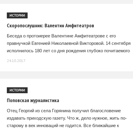
ИСТОРИИ
Скоропослушник: Валентин Амфитеатров
Беседа о протоиерее Валентине Амфитеатрове с его
правнучкой Евгенией Николаевной Викторовой. 14 сентября
исполнилось 180 лет со дня рождения глубоко почитаемого
всей православной Москвой протоиерея Валентина
24.10.2017
Амфитеатрова (1836–1908), проповедника и духовного
ИСТОРИИ
Поповская журналистика
Отец Георгий из села Горянина получил благословение
издавать приходскую газету. Что ж, дело нужное, жить по-
старому в век инноваций не годится. Все ближайшие к
Горянино приходы уже занимаются издательской работой,