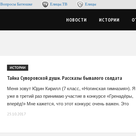
Вопросы Батюшке
Елицы.ТВ
Елицы
-журнал. Со смыслом по жизни, с пользой для души
ЦЫМЕДИА
НОВОСТИ
ИСТОРИИ
О
ИСТОРИИ
Тайна Суворовской души. Рассказы бывалого солдата
Меня зовут Юдин Кирилл (7 класс, «Ногинская гимназия»). Я
уже в третий раз принимаю участие в конкурсе «Гренадёры,
вперёд!» Мне кажется, что этот конкурс очень важен. Это
ведь действительно здорово,
25.10.2017