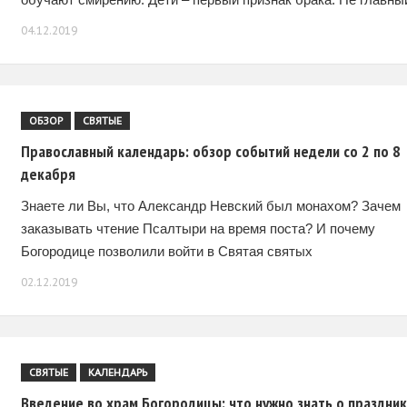
но
04.12.2019
ОБЗОР
СВЯТЫЕ
Православный календарь: обзор событий недели со 2 по 8
декабря
Знаете ли Вы, что Александр Невский был монахом? Зачем
заказывать чтение Псалтыри на время поста? И почему
Богородице позволили войти в Святая святых
Иерусалимского храма? На эти и другие вопросы
02.12.2019
СВЯТЫЕ
КАЛЕНДАРЬ
Введение во храм Богородицы: что нужно знать о праздни