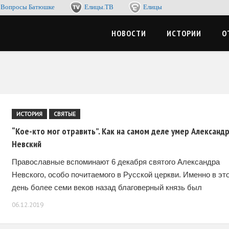
Вопросы Батюшке
Елицы.ТВ
Елицы
-журнал. Со смыслом по жизни, с пользой для души
ЦЫМЕДИА
НОВОСТИ
ИСТОРИИ
О
ИСТОРИЯ
СВЯТЫЕ
“Кое-кто мог отравить”. Как на самом деле умер Александ
Невский
Православные вспоминают 6 декабря святого Александра
Невского, особо почитаемого в Русской церкви. Именно в эт
день более семи веков назад благоверный князь был
погребен во Владимире. А девятью днями ранее
06.12.2019