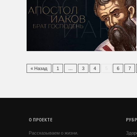
« Назад
1
…
3
4
5
6
7
О ПРОЕКТЕ
РУБ
Рассказываем о жизни.
Здор