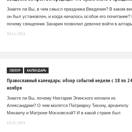
Знаете ли Вы, в чем смысл праздника Введения? В каком ве
он был установлен, и когда началось особое его почитание?
почему священник Захария позволил девочке войти в алтар
Иерусалимского
30.11.2019
ОБЗОР
КАЛЕНДАРЬ
Православный календарь: обзор событий недели с 18 по 2
ноября
Знаете ли Вы, почему Нектария Эгинского изгнали из
Александрии? О чем молятся Патриарху Тихону, архангелу
Михаилу и Матроне Московской? И в какой стране был
впервые установлен праздник в память колесования
18.11.2019