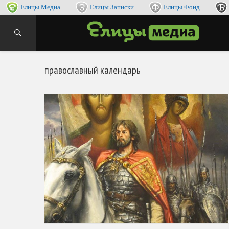
Елицы.Медиа
Елицы.Записки
Елицы.Фонд
интернет
ЕЛИ
православный календарь