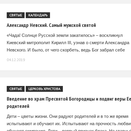
СВЯТЫЕ
КАЛЕНДАРЬ
Александр Невский. Самый мужской святой
«Чада! Солнце Русской земли закатилось» – воскликнул
Киевский митрополит Кирилл III, узнав о смерти Александра
Невского. И было, от чего скорбеть, ведь Бог забрал себе
самый спелый колос! Военачальника. Дипломата.
04.12.2019
СВЯТЫЕ
ЦЕРКОВЬ ХРИСТОВА
Введение во храм Пресвятой Богородицы и подвиг веры Е
родителей
Дети – цветы жизни. Они радуют родителей и в то же время
испытывают и обучают их. Испытывают на прочность любви
обучают смирению. Дети – первый признак брака. Не главны