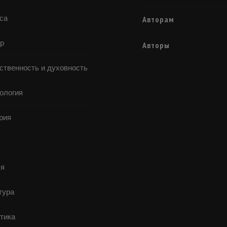
са
Авторам
р
Авторы
ственность и духовность
ология
рия
я
тура
тика