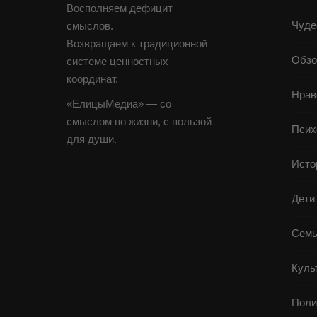
Восполняем дефицит
Чуде
смыслов.
Возвращаем к традиционной
Обзо
системе ценностных
координат.
Нрав
«ЕлицыМедиа» — со
смыслом по жизни, с пользой
Псих
для души.
Исто
Дети
Семь
Куль
Поли