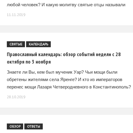
любой человек? И какую молитву святые отцы называли
одной из самых сильных? Об этом и
11.11.2019
СВЯТЫЕ
КАЛЕНДАРЬ
Православный календарь: обзор событий недели с 28
октября по 3 ноября
Знаете ли Вы, кем был мученик Уар? Чьи мощи были
обретены жителями села Яренге? И кто из императоров
перенес мощи Лазаря Четверодневного в Константинополь?
Об этом и не только узнайте
28.10.2019
ОБЗОР
ОТВЕТЫ