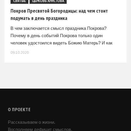
СВЯТЫЕ
ЦЕРКОВЬ ХРИСТОВА
Покров Пресвятой Богородицы: над чем стоит
подумать в день праздника
В чем заключается смысл праздника Покрова?
Почему в день событий Покрова только один
человек удостоился видеть Божию Матерь? И как
научиться видеть чудеса Божии? Об этом и не
09.10.2020
только подумаем
О ПРОЕКТЕ
Рассказываем о жизни.
Восполняем дефицит смыслов.