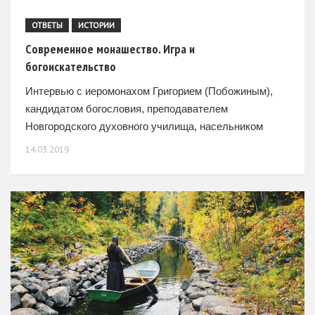
ОТВЕТЫ
ИСТОРИИ
Cовременное монашество. Игра и
богоискательство
Интервью с иеромонахом Григорием (Побожиным),
кандидатом богословия, преподавателем
Новгородского духовного училища, насельником
Свято-Юрьева монастыря –Отец Григорий, почему из
14.03.2019
множества путей жизни в Церкви вы избрали
монашеский? – Строго говоря, я его